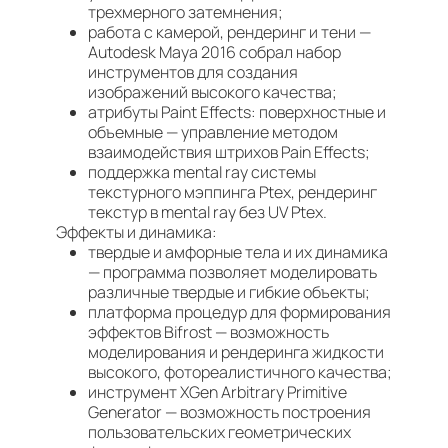
трехмерного затемнения;
работа с камерой, рендеринг и тени —
Autodesk Maya 2016 собрал набор
инструментов для создания
изображений высокого качества;
атрибуты Paint Effects: поверхностные и
объемные — управление методом
взаимодействия штрихов Pain Effects;
поддержка mental ray системы
текстурного мэппинга Ptex, рендеринг
текстур в mental ray без UV Ptex.
Эффекты и динамика:
твердые и амфорные тела и их динамика
— программа позволяет моделировать
различные твердые и гибкие объекты;
платформа процедур для формирования
эффектов Bifrost — возможность
моделирования и рендеринга жидкости
высокого, фотореалистичного качества;
инструмент XGen Arbitrary Primitive
Generator — возможность построения
пользовательских геометрических