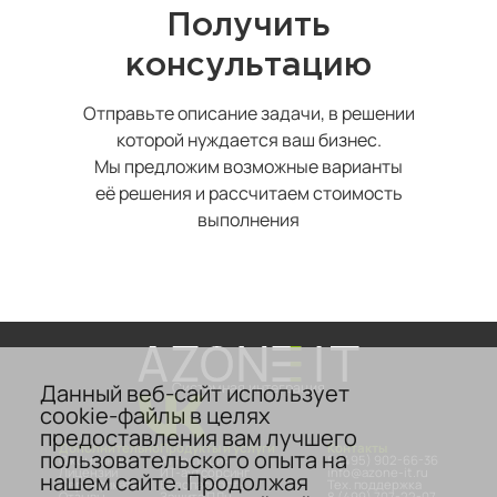
Получить
консультацию
Отправьте описание задачи, в решении
которой нуждается ваш бизнес.
Мы предложим возможные варианты
её решения и рассчитаем стоимость
выполнения
Данный веб-сайт использует
Системная интеграция
cookie-файлы в целях
предоставления вам лучшего
Дополнительно
Продукты и услуги
Контакты
пользовательского опыта на
О компании
Аттестация
8 (495) 902-66-36
Лицензии
ИТ-аутсорсинг
info@azone-it.ru
нашем сайте. Продолжая
Сертификаты
Безопасность
Тех. поддержка
Отзывы
Защита ПДн
8 (499) 707-22-07