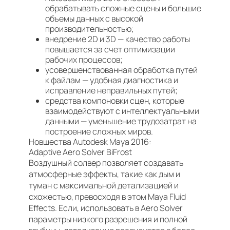
обрабатывать сложные сцены и большие
объемы данных с высокой
производительностью;
внедрение 2D и 3D — качество работы
повышается за счет оптимизации
рабочих процессов;
усовершенствованная обработка путей
к файлам — удобная диагностика и
исправление неправильных путей;
средства компоновки сцен, которые
взаимодействуют с интеллектуальными
данными — уменьшение трудозатрат на
построение сложных миров.
Новшества Autodesk Maya 2016:
Adaptive Aero Solver BiFrost
Воздушный солвер позволяет создавать
атмосферные эффекты, такие как дым и
туман с максимальной детализацией и
схожестью, превосходя в этом Maya Fluid
Effects. Если, использовать в Aero Solver
параметры низкого разрешения и полной