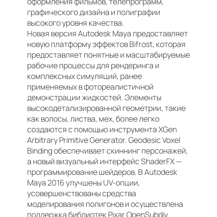
оформления фильмов, телепрограмм,
графического дизайна и полиграфии
высокого уровня качества.
Новая версия Autodesk Maya предоставляет
новую платформу эффектов Bifrost, которая
предоставляет понятные и масштабируемые
рабочие процессы для рендеринга и
комплексных симуляций, ранее
применяемых в фотореалистичной
демонстрации жидкостей. Элементы
высокодетализированной геометрии, такие
как волосы, листва, мех, более легко
создаются с помощью инструмента XGen
Arbitrary Primitive Generator. Geodesic Voxel
Binding обеспечивает скиннинг персонажей,
а новый визуальный интерфейс ShaderFX —
программирование шейдеров. В Autodesk
Maya 2016 улучшены UV-опции,
усовершенствованы средства
моделирования полигонов и осуществлена
поддержка библиотек Pixar OpenSubdiv.