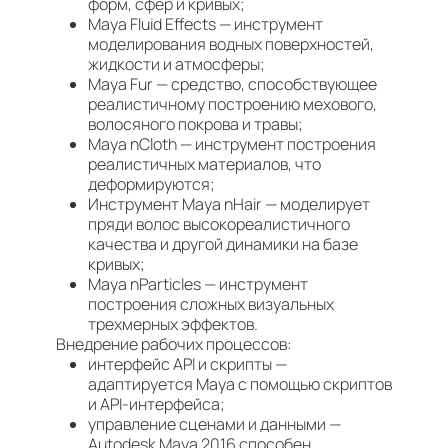
форм, сфер и кривых;
Maya Fluid Effects — инструмент
моделирования водных поверхностей,
жидкости и атмосферы;
Maya Fur — средство, способствующее
реалистичному построению мехового,
волосяного покрова и травы;
Maya nCloth — инструмент построения
реалистичных материалов, что
деформируются;
Инструмент Maya nHair — моделирует
пряди волос высокореалистичного
качества и другой динамики на базе
кривых;
Maya nParticles — инструмент
построения сложных визуальных
трехмерных эффектов.
Внедрение рабочих процессов:
интерфейс API и скрипты —
адаптируется Maya с помощью скриптов
и API-интерфейса;
управление сценами и данными —
Autodesk Maya 2016 способен