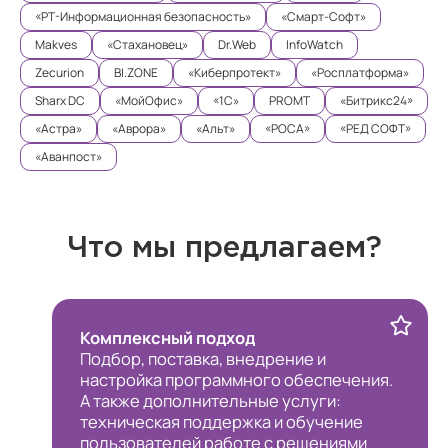
«РТ-Информационная безопасность»
«Смарт-Софт»
Makves
«Стахановец»
Dr.Web
InfoWatch
Zecurion
BI.ZONE
«Киберпротект»
«Росплатформа»
Sharx DC
«МойОфис»
«1С»
PROMT
«Битрикс24»
«Астра»
«Аврора»
«Альт»
«РОСА»
«РЕД СОФТ»
«Аванпост»
Что мы предлагаем?
Комплексный подход
Подбор, поставка, внедрение и
настройка программного обеспечения.
А также дополнительные услуги:
техническая поддержка и обучение
пользователей работе с решениями