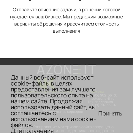
Отправьте описание задачи, в решении которой
нуждается ваш бизнес. Мы предложим возможные
варианты её решения и рассчитаем стоимость
выполнения
Данный веб-сайт использует
Системная интеграция
cookie-файлы в целях
предоставления вам лучшего
Дополнительно
Продукты и услуги
Контакты
пользовательского опыта на
О компании
Аттестация
8 (495) 902-66-36
Лицензии
ИТ-аутсорсинг
info@azone-it.ru
нашем сайте. Продолжая
Сертификаты
Безопасность
Тех. поддержка
Отзывы
Защита ПДн
8 (499) 707-22-07
использовать данный сайт, вы
Карьера
Гарантийное обслуживание
соглашаетесь с
Принять
Аккредитация
Обслуживание серверов
использованием нами cookie-
файлов.
© 2026 Копирование материалов сайта запрещено.
Для получения
Политика обработки конфиденциальности данных