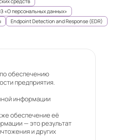
ских средств
ФЗ «О персональных данных»
ы
Endpoint Detection and Response (EDR)
 по обеспечению
ости предприятия.
нной информации
акже обеспечение её
рмации — это результат
ичтожения и других