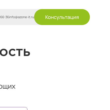
Консультация
-66-36
info@azone-it.ru
ость
ующих