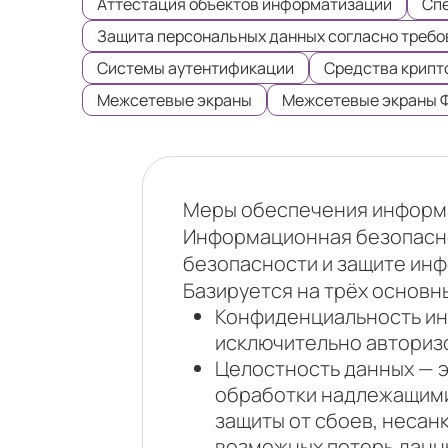
Аттестация объектов информатизации
Спе
Защита персональных данных согласно требо
Системы аутентификации
Средства крипт
Межсетевые экраны
Межсетевые экраны 
Меры обеспечения информ
Информационная безопасно
безопасности и защите ин
Базируется на трёх основн
Конфиденциальность ин
исключительно авториз
Целостность данных — э
обработки надлежащими
защиты от сбоев, несан
возможных потерь данн