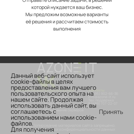
Отправьте описание задачи, в решении
которой нуждается ваш бизнес.
Мы предложим возможные варианты
её решения и рассчитаем стоимость
выполнения
Данный веб-сайт использует
Системная интеграция
cookie-файлы в целях
предоставления вам лучшего
Дополнительно
Продукты и услуги
Контакты
пользовательского опыта на
О компании
Аттестация
8 (495) 902-66-36
Лицензии
ИТ-аутсорсинг
info@azone-it.ru
нашем сайте. Продолжая
Сертификаты
Безопасность
Тех. поддержка
Отзывы
Защита ПДн
8 (499) 707-22-07
использовать данный сайт, вы
Карьера
Гарантийное обслуживание
соглашаетесь с
Принять
Аккредитация
Обслуживание серверов
использованием нами cookie-
файлов.
© 2026 Копирование материалов сайта запрещено.
Для получения
Политика обработки конфиденциальности данных