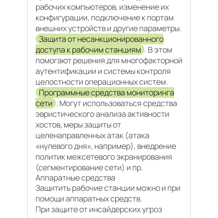
рабочих компьютеров, изменение их
конфигурации, подключение к портам
внешних устройств и другие параметры.
Защита от несанкционированного
доступа к рабочим станциям
. В этом
помогают решения для многофакторной
аутентификации и системы контроля
целостности операционных систем.
Программные средства мониторинга
сети
. Могут использоваться средства
эвристического анализа активности
хостов, меры защиты от
целенаправленных атак (атака
«нулевого дня», например), внедрение
политик межсетевого экранирования
(сегментирование сети) и пр.
Аппаратные средства
Защитить рабочие станции можно и при
помощи аппаратных средств.
При защите от инсайдерских угроз