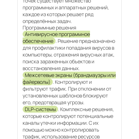
точек существует множество
программных и аппаратных решений,
каждое из которых решает ряд
определённых задач.
Программные решения
Антивирусное программное
обеспечение
. Решение предназначено
для профилактики попадания вирусов в
компьютеры, отражения вирусных атак,
поиска зараженных объектов и
восстановления данных.
Межсетевые экраны (брандмауэры или
файерволы)
. Контролируют и
фильтруют трафик. При отклонении от
установленных шаблонов блокируют
его, предотвращая угрозы.
DLP-системы
. Комплексные решения,
которые контролируют потенциальные
каналы утечки информации. С их
помощью можно контролировать
трафик, использование ресурсов