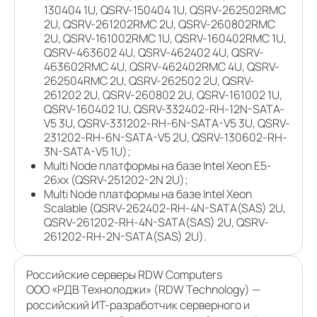
130404 1U, QSRV-150404 1U, QSRV-262502RMC
2U, QSRV-261202RMC 2U, QSRV-260802RMC
2U, QSRV-161002RMC 1U, QSRV-160402RMC 1U,
QSRV-463602 4U, QSRV-462402 4U, QSRV-
463602RMC 4U, QSRV-462402RMC 4U, QSRV-
262504RMC 2U, QSRV-262502 2U, QSRV-
261202 2U, QSRV-260802 2U, QSRV-161002 1U,
QSRV-160402 1U, QSRV-332402-RH-12N-SATA-
V5 3U, QSRV-331202-RH-6N-SATA-V5 3U, QSRV-
231202-RH-6N-SATA-V5 2U, QSRV-130602-RH-
3N-SATA-V5 1U);
Multi Node платформы на базе Intel Xeon E5-
26xx (QSRV-251202-2N 2U);
Multi Node платформы на базе Intel Xeon
Scalable (QSRV-262402-RH-4N-SATA(SAS) 2U,
QSRV-261202-RH-4N-SATA(SAS) 2U, QSRV-
261202-RH-2N-SATA(SAS) 2U).
Российские серверы RDW Computers
ООО «РДВ Технолоджи» (RDW Technology) —
российский ИТ-разработчик серверного и