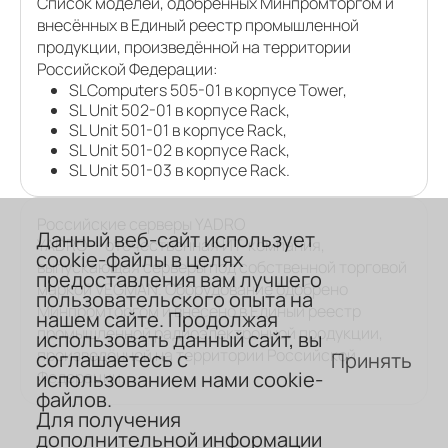
Список моделей, одобренных Минпромторгом и
внесённых в Единый реестр промышленной
продукции, произведённой на территории
Российской Федерации:
SLComputers 505-01 в корпусе Tower,
SL Unit 502-01 в корпусе Rack,
SL Unit 501-01 в корпусе Rack,
SL Unit 501-02 в корпусе Rack,
SL Unit 501-03 в корпусе Rack.
Российские серверы YADRO
Данный веб-сайт использует
YADRO — отечественная ИТ-компания,
cookie-файлы в целях
выпускающая серверы под собственной торговой
предоставления вам лучшего
маркой VEGMAN. Оборудование одобрено
пользовательского опыта на
Минпромторгом и внесено в Единый реестр
нашем сайте. Продолжая
промышленной радиоэлектронной продукции,
использовать данный сайт, вы
произведённой на территории Российской
соглашаетесь с
Принять
использованием нами cookie-
Федерации.
файлов.
Для получения
дополнительной информации