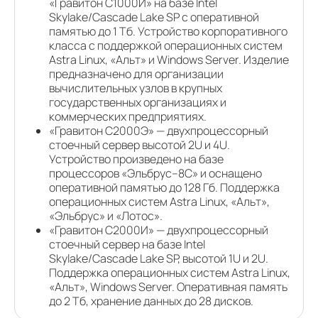
«Гравитон С1000И» на базе Intel
Skylake/Cascade Lake SP с оперативной
памятью до 1 Тб. Устройство корпоративного
класса с поддержкой операционных систем
Astra Linux, «Альт» и Windows Server. Изделие
предназначено для организации
вычислительных узлов в крупных
государственных организациях и
коммерческих предприятиях.
«Гравитон С2000Э» — двухпроцессорный
стоечный сервер высотой 2U и 4U.
Устройство произведено на базе
процессоров «Эльбрус–8С» и оснащено
оперативной памятью до 128 Гб. Поддержка
операционных систем Astra Linux, «Альт»,
«Эльбрус» и «Лотос».
«Гравитон С2000И» — двухпроцессорный
стоечный сервер на базе Intel
Skylake/Cascade Lake SP, высотой 1U и 2U.
Поддержка операционных систем Astra Linux,
«Альт», Windows Server. Оперативная память
до 2 Тб, хранение данных до 28 дисков.