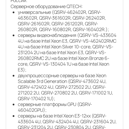
России.
Серверное оборудование QTECH:
универсальные (QSRV-462402R, QSRV-
463602R, QSRV-361602R, QSRV-262402R,
QSRV-261602R, QSRV-261202R, QSRV-
260802R, QSRV-160802R, QSRV-160402R.);
серверы видеонаблюдения (QSRV-VS-433604
4U на базе Intel Xeon E3, QSRV-VS-462402RMC
4U на базе Intel Xeon Silver 10-core, QSRV-VS-
231204 2U на базе Intel Xeon E3, QSRV-VS-
260802RMC 2U на базе Intel Xeon Bronze 6-
core, QSRV-VS-130404 1U на базе Intel Xeon
E3);
двухпроцессорные серверы на базе Xeon
Scalable 3rd Generation (QSRV-473602 4U,
QSRV-472402 4U, QSRV-272502 2U, QSRV-
271202 2U, QSRV-270802 2U, QSRV-171002 1U,
QSRV-170402 1U);
серверные платформы GPU (QSRV-
460402GPU);
серверы на базе Intel Xeon E3-12xx (QSRV-
433604 4U, QSRV-432404 4U, QSRV-231604 2U,
QSRV-231204 2U, QSRV-230804 2U, QSRV-