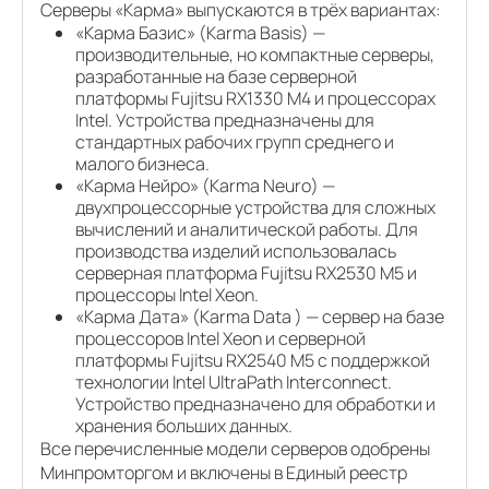
Серверы «Карма» выпускаются в трёх вариантах:
«Карма Базис» (Karma Basis) —
производительные, но компактные серверы,
разработанные на базе серверной
платформы Fujitsu RX1330 M4 и процессорах
Intel. Устройства предназначены для
стандартных рабочих групп среднего и
малого бизнеса.
«Карма Нейро» (Karma Neuro) —
двухпроцессорные устройства для сложных
вычислений и аналитической работы. Для
производства изделий использовалась
серверная платформа Fujitsu RX2530 M5 и
процессоры Intel Xeon.
«Карма Дата» (Karma Data ) — сервер на базе
процессоров Intel Xeon и серверной
платформы Fujitsu RX2540 M5 с поддержкой
технологии Intel UltraPath Interconnect.
Устройство предназначено для обработки и
хранения больших данных.
Все перечисленные модели серверов одобрены
Минпромторгом и включены в Единый реестр