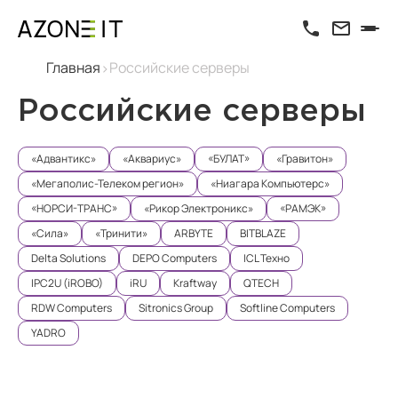
Главная
Российские серверы
Российские серверы
«Адвантикс»
«Аквариус»
«БУЛАТ»
«Гравитон»
«Мегаполис-Телеком регион»
«Ниагара Компьютерс»
«НОРСИ-ТРАНС»
«Рикор Электроникс»
«РАМЭК»
«Сила»
«Тринити»
ARBYTE
BITBLAZE
Delta Solutions
DEPO Computers
ICL Техно
IPC2U (iROBO)
iRU
Kraftway
QTECH
RDW Computers
Sitronics Group
Softline Computers
YADRO