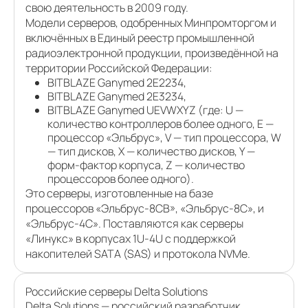
свою деятельность в 2009 году.
Модели серверов, одобренных Минпромторгом и
включённых в Единый реестр промышленной
радиоэлектронной продукции, произведённой на
территории Российской Федерации:
BITBLAZE Ganymed 2E2234,
BITBLAZE Ganymed 2E3234,
BITBLAZE Ganymed UEVWXYZ (где: U —
количество контроллеров более одного, E —
процессор «Эльбрус», V — тип процессора, W
— тип дисков, X — количество дисков, Y —
форм-фактор корпуса, Z — количество
процессоров более одного).
Это серверы, изготовленные на базе
процессоров «Эльбрус-8СВ», «Эльбрус-8С», и
«Эльбрус-4С». Поставляются как серверы
«Линукс» в корпусах 1U-4U с поддержкой
накопителей SATA (SAS) и протокола NVMe.
Российские серверы Delta Solutions
Delta Solutions — российский разработчик