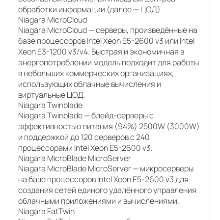
обработки информации (далее — ЦОД).
Niagara MicroCloud
Niagara MicroCloud — серверы, произведённые на
базе процессоров Intel Xeon E5-2600 v3 или Intel
Xeon E3-1200 v3/v4. Быстрая и экономичная в
энергопотреблении модель подходит для работы
в небольших коммерческих организациях,
использующих облачные вычисления и
виртуальные ЦОД.
Niagara Twinblade
Niagara Twinblade — блейд-серверы с
эффективностью питания (94%) 2500W (3000W)
и поддержкой до 120 серверов с 240
процессорами Intel Xeon E5-2600 v3.
Niagara MicroBlade MicroServer
Niagara MicroBlade MicroServer — микросерверы
на базе процессоров Intel Xeon E5-2600 v3 для
создания сетей единого удалённого управления
облачными приложениями и вычислениями.
Niagara FatTwin