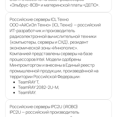
«Эльбрус-8СВ» и материнской платы «ДЕПО».
Российские серверы ICL Техно
ООО «АйСиЭл Техно» (ICL Техно) — российский
ИТ-разработчик и производитель
радиоэлектронной вычислительной техники
(компьютеры, серверы и СХД), резидент
экономической зоны «Иннополис».
Компанией представлены серверы на базе
процессоров Intel. Модели одобрены
Минпромторгом и внесены в Единый реестр
промышленной продукции, произведённой на
территории Российской Федерации:
TeamRAY T,
TeamRAY 2082-2U-M,
TeamRAY.
Российские серверы IPC2U (iROBO)
IPC2U — российский производитель