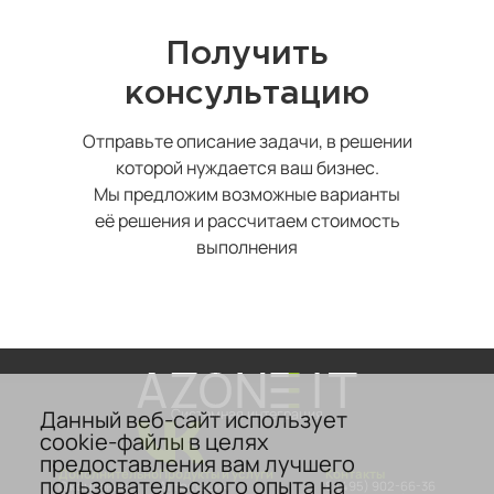
Получить
консультацию
Отправьте описание задачи, в решении
которой нуждается ваш бизнес.
Мы предложим возможные варианты
её решения и рассчитаем стоимость
выполнения
Данный веб-сайт использует
Системная интеграция
cookie-файлы в целях
предоставления вам лучшего
Дополнительно
Продукты и услуги
Контакты
пользовательского опыта на
О компании
Аттестация
8 (495) 902-66-36