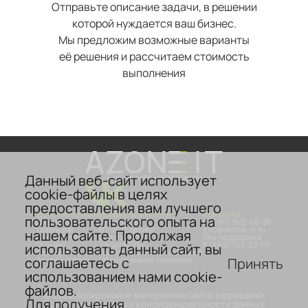
Отправьте описание задачи, в решении
которой нуждается ваш бизнес.
Мы предложим возможные варианты
её решения и рассчитаем стоимость
выполнения
Данный веб-сайт использует
Системная интеграция
cookie-файлы в целях
предоставления вам лучшего
Дополнительно
Продукты и услуги
Контакты
пользовательского опыта на
О компании
Аттестация
8 (495) 902-66-36
Лицензии
ИТ-аутсорсинг
info@azone-it.ru
нашем сайте. Продолжая
Сертификаты
Безопасность
Тех. поддержка
Отзывы
Защита ПДн
8 (499) 707-22-07
использовать данный сайт, вы
Карьера
Гарантийное обслуживание
соглашаетесь с
Принять
Аккредитация
Обслуживание серверов
использованием нами cookie-
файлов.
© 2026 Копирование материалов сайта запрещено.
Для получения
Политика обработки конфиденциальности данных