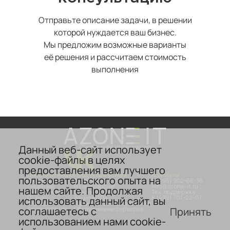
Отправьте описание задачи, в решении
которой нуждается ваш бизнес.
Мы предложим возможные варианты
её решения и рассчитаем стоимость
выполнения
Данный веб-сайт использует
Системная интеграция
cookie-файлы в целях
предоставления вам лучшего
Дополнительно
Продукты и услуги
Контакты
пользовательского опыта на
О компании
Аттестация
8 (495) 902-66-36
Лицензии
ИТ-аутсорсинг
info@azone-it.ru
нашем сайте. Продолжая
Сертификаты
Безопасность
Тех. поддержка
Отзывы
Защита ПДн
8 (499) 707-22-07
использовать данный сайт, вы
Карьера
Гарантийное обслуживание
соглашаетесь с
Принять
Аккредитация
Обслуживание серверов
использованием нами cookie-