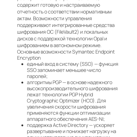
содержит готовую и настраиваемую
отчетность о соответствии нормативным
актам. Возможности управления
поддерживают интегрированные средства
шифрования ОС (FileVault2) и локальных
дисков с поддержкой технологии Opal и
шифрованием в автономном режиме.
Основные возможности Symantec Endpoint
Encryption
единый вход в систему (SSO) — функция
SSO запоминает меньшее число
паролей;
алгоритмы PGP — в основе надежного
высокопроизводительного шифрования
лежат технологии PGP Hybrid
Cryptographic Optimizer (HCO). Для
увеличения скорости шифрования
применяются функции оптимизации
аппаратного обеспечения AES-NI;
поддержка Active Directory — ускоряет
развертывание и понижает нагрузку на