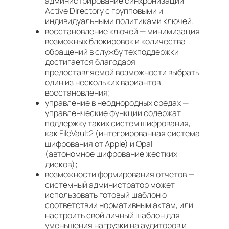
администрирование синхронизации
Active Directory с групповыми и
индивидуальными политиками ключей.
восстановление ключей — минимизация
возможных блокировок и количества
обращений в службу техподдержки
достигается благодаря
предоставляемой возможности выбрать
один из нескольких вариантов
восстановления;
управление в неоднородных средах —
управленческие функции содержат
поддержку таких систем шифрования,
как FileVault2 (интегрированная система
шифрования от Apple) и Opal
(автономное шифрование жестких
дисков);
возможности формирования отчетов —
системный администратор может
использовать готовый шаблон о
соответствии нормативным актам, или
настроить свой личный шаблон для
уменьшения нагрузки на аудиторов и