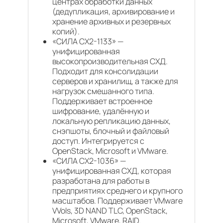
центрах обработки данных
(дедупликация, архивирование и
хранение архивных и резервных
копий).
«СИЛА CX2-1133» —
унифицированная
высокопроизводительная СХД.
Подходит для консолидации
серверов и хранилищ, а также для
нагрузок смешанного типа.
Поддерживает встроенное
шифрование, удалённую и
локальную репликацию данных,
снэпшоты, блочный и файловый
доступ. Интегрируется с
OpenStack, Microsoft и VMware.
«СИЛА CX2-1036» —
унифицированная СХД, которая
разработана для работы в
предприятиях среднего и крупного
масштабов. Поддерживает VMware
VVols, 3D NAND TLC, OpenStack,
Microsoft, VMware, RAID.