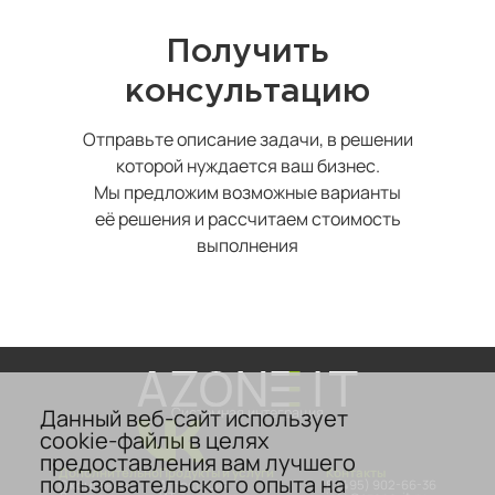
Получить
консультацию
Отправьте описание задачи, в решении
которой нуждается ваш бизнес.
Мы предложим возможные варианты
её решения и рассчитаем стоимость
выполнения
Данный веб-сайт использует
Системная интеграция
cookie-файлы в целях
предоставления вам лучшего
Дополнительно
Продукты и услуги
Контакты
пользовательского опыта на
О компании
Аттестация
8 (495) 902-66-36