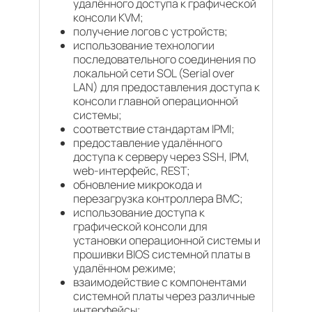
удалённого доступа к графической
консоли KVM;
получение логов с устройств;
использование технологии
последовательного соединения по
локальной сети SOL (Serial over
LAN) для предоставления доступа к
консоли главной операционной
системы;
соответствие стандартам IPMI;
предоставление удалённого
доступа к серверу через SSH, IPM,
web-интерфейс, REST;
обновление микрокода и
перезагрузка контроллера ВМС;
использование доступа к
графической консоли для
установки операционной системы и
прошивки BIOS системной платы в
удалённом режиме;
взаимодействие с компонентами
системной платы через различные
интерфейсы;