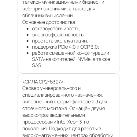
телекоммуникационными бизнес- и
веб-приложениями, а также для
облачных вычислений.
Основные достоинства:
отказоустойчивость,
энергоэффективность,
простота эксплуатации,
поддержка PCIe 4.0 и OCP 3.0;
работа смешанной конфигурации
SATA-накопителей, NVMe, а также
SAS.
«СИЛА СР2-6327»
Сервер универсального и
специализированного назначения,
выполненный в форм-факторе 2U для
стоечного монтажа. Оснащён двумя
высокопроизводительными
процессорами Intel Xeon 3-го
поколения. Подходит для работы в
высоконагруженных центрах обработки