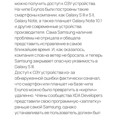
можно получить доступ к ОЗУ устройства.
На чипе Exynos были построены такие
смартфоны компании, как Galaxy S III и S II,
Galaxy Note, а также планшет Galaxy Note 10.1
и другие современные устройства
производителя. Сама Samsung наличие
проблемы не отрицала и обещала
представить исправление в самое
ближайшее время. И, как оказалось,
компания слов на ветер не бросала, и теперь
Samsung закрывает опасную уязвимость в
Galaxy S III.
Доступ к ОЗУ устройства из-за
обнаруженной ошибки фактически означал,
что смартфон или планшет на базе чипа
Exynos можно было превратить в «кирпич»
удаленно. Члены сообщества XDA Developers
представили свою программную «заплатку»
раньше самой Samsung, однако
устанавливать ее пользователь должен был