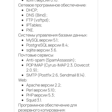
libvirt версии 0.10.
Сетевое программное обеспечение:
DHCP;
DNS (Bind);
FTP (vsftpd);
IPTables;
PXE.
Системы управления базами данных:
MySQL версии 5.1;
PostgreSQL версии 8.4;
sqlite версии 3.6.
Почтовые сервисы:
Anti-spam (SpamAssassin);
POP IMAP (Cyrus-IMAP 2.3, Dovecot
2.0.9);
SMTP (Postfix 2.6, Sendmail 8.14).
Web:
Apache версии 2.2;
Perl версии 5.10;
PHP версии 5.3;
Squid 3.1.
Программное обеспечение для
резервного копирования: