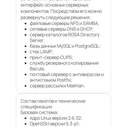
интерфейс основных серверных
компонентов. Посредством его можно
развернуть следующие решения:
файловые серверы NFS и SAMBA;
сетевые серверы DNS и DHCP;
сервер каталогов ROSA Directory
Server;
базы данных MySQL и PostgreSQL;
стек LAMP;
принт-сервер CUPS;
службу резервного копирования
Bacula;
почтовый серевер с антивирусом и
антиспамом Postfix;
сервер рассылки Mailman.
Состав пакетов и технические
спецификации
Базовая система:
ядро Linux версии 2.6.32;
OpenSSH версии 5.3-p1;