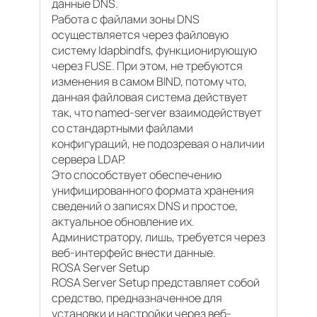
данные DNS.
Работа с файлами зоны DNS
осуществляется через файловую
систему ldapbindfs, функционирующую
через FUSE. При этом, не требуются
изменения в самом BIND, потому что,
данная файловая система действует
так, что named-server взаимодействует
со стандартными файлами
конфигураций, не подозревая о наличии
сервера LDAP.
Это способствует обеспечению
унифицированного формата хранения
сведений о записях DNS и простое,
актуальное обновление их.
Администратору, лишь, требуется через
веб-интерфейс внести данные.
ROSA Server Setup
ROSA Server Setup представляет собой
средство, предназначенное для
установки и настройки через веб-