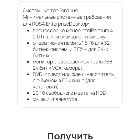
Cистемные требования
Минимальные системные требования
для ROSA EnterpriseDesktop:
процессор не менее IntelPentium 4
2.0 Ггц, или эквивалентный ему;
оперативная память 1,5 Гб для 32-
битных систем, и 2 Гб — для 64-х
битных;
монитор с разрешением 1024х768
24 бит и VGA-камера;
DVD-привод или флеш-накопитель
с объемом 4 Гб и выше (для
установки);
20 Гб свободного места на HDD;
мышь и клавиатура.
Получить