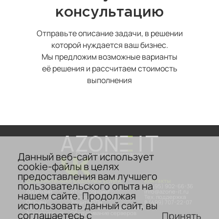
консультацию
Отправьте описание задачи, в решении
которой нуждается ваш бизнес.
Мы предложим возможные варианты
её решения и рассчитаем стоимость
выполнения
Данный веб-сайт использует
Системная интеграция
cookie-файлы в целях
предоставления вам лучшего
Дополнительно
Продукты и услуги
Контакты
пользовательского опыта на
О компании
Аттестация
8 (495) 902-66-36
Лицензии
ИТ-аутсорсинг
info@azone-it.ru
нашем сайте. Продолжая
Сертификаты
Безопасность
Тех. поддержка
Отзывы
Защита ПДн
8 (499) 707-22-07
использовать данный сайт, вы
Карьера
Гарантийное обслуживание
соглашаетесь с
Принять
Аккредитация
Обслуживание серверов