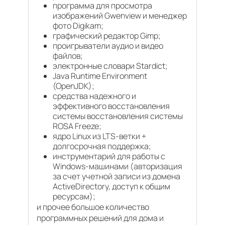
программа для просмотра
изображений Gwenview и менеджер
фото Digikam;
графический редактор Gimp;
проигрыватели аудио и видео
файлов;
электронные словари Stardict;
Java Runtime Environment
(OpenJDK);
средства надежного и
эффективного восстановления
системы восстановления системы
ROSA Freeze;
ядро Linux из LTS-ветки +
долгосрочная поддержка;
инструментарий для работы с
Windows-машинами (авторизация
за счет учетной записи из домена
ActiveDirectory, доступ к общим
ресурсам);
и прочее большое количество
программных решений для дома и