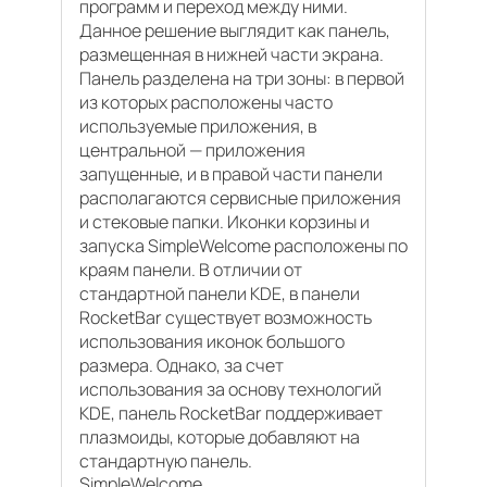
программ и переход между ними.
Данное решение выглядит как панель,
размещенная в нижней части экрана.
Панель разделена на три зоны: в первой
из которых расположены часто
используемые приложения, в
центральной — приложения
запущенные, и в правой части панели
располагаются сервисные приложения
и стековые папки. Иконки корзины и
запуска SimpleWelcome расположены по
краям панели. В отличии от
стандартной панели KDE, в панели
RocketBar существует возможность
использования иконок большого
размера. Однако, за счет
использования за основу технологий
KDE, панель RocketBar поддерживает
плазмоиды, которые добавляют на
стандартную панель.
SimpleWelcome