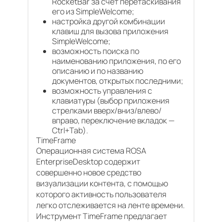
RocketBar за счет перетаскивания
его из SimpleWelcome;
настройка другой комбинации
клавиш для вызова приложения
SimpleWelcome;
возможность поиска по
наименованию приложения, по его
описанию и по названию
документов, открытых последними;
возможность управления с
клавиатуры (выбор приложения
стрелками вверх/вниз/влево/
вправо, переключение вкладок —
Ctrl+Tab).
TimeFrame
Операционная система ROSA
EnterpriseDesktop содержит
совершенно новое средство
визуализации контента, с помощью
которого активность пользователя
легко отслеживается на ленте времени.
Инструмент TimeFrame предлагает