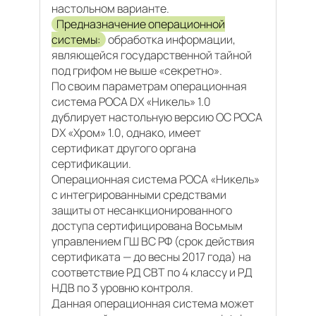
настольном варианте.
Предназначение операционной
системы:
обработка информации,
являющейся государственной тайной
под грифом не выше «секретно».
По своим параметрам операционная
система РОСА DX «Никель» 1.0
дублирует настольную версию ОС РОСА
DX «Хром» 1.0, однако, имеет
сертификат другого органа
сертификации.
Операционная система РОСА «Никель»
с интегрированными средствами
защиты от несанкционированного
доступа сертифицирована Восьмым
управлением ГШ ВС РФ (срок действия
сертификата — до весны 2017 года) на
соответствие РД СВТ по 4 классу и РД
НДВ по 3 уровню контроля.
Данная операционная система может