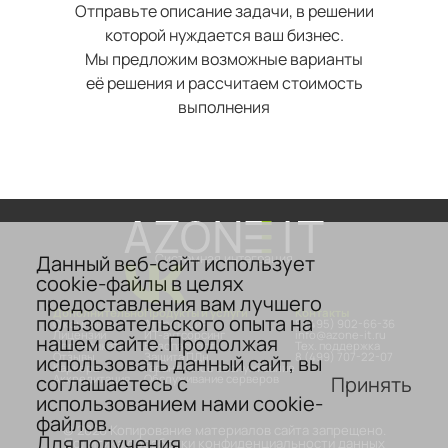
Отправьте описание задачи, в решении
которой нуждается ваш бизнес.
Мы предложим возможные варианты
её решения и рассчитаем стоимость
выполнения
Данный веб-сайт использует
Системная интеграция
cookie-файлы в целях
предоставления вам лучшего
Дополнительно
Продукты и услуги
Контакты
пользовательского опыта на
О компании
Аттестация
8 (495) 902-66-36
Лицензии
ИТ-аутсорсинг
info@azone-it.ru
нашем сайте. Продолжая
Сертификаты
Безопасность
Тех. поддержка
Отзывы
Защита ПДн
8 (499) 707-22-07
использовать данный сайт, вы
Карьера
Гарантийное обслуживание
соглашаетесь с
Принять
Аккредитация
Обслуживание серверов
использованием нами cookie-
файлов.
© 2026 Копирование материалов сайта запрещено.
Для получения
Политика обработки конфиденциальности данных