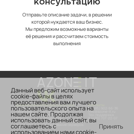
консультацию
Отправьте описание задачи, в решении
которой нуждается ваш бизнес.
Мы предложим возможные варианты
её решения и рассчитаем стоимость
выполнения
Данный веб-сайт использует
Системная интеграция
cookie-файлы в целях
предоставления вам лучшего
Дополнительно
Продукты и услуги
Контакты
пользовательского опыта на
О компании
Аттестация
8 (495) 902-66-36
Лицензии
ИТ-аутсорсинг
info@azone-it.ru
нашем сайте. Продолжая
Сертификаты
Безопасность
Тех. поддержка
Отзывы
Защита ПДн
8 (499) 707-22-07
использовать данный сайт, вы
Карьера
Гарантийное обслуживание
соглашаетесь с
Принять
Аккредитация
Обслуживание серверов
использованием нами cookie-