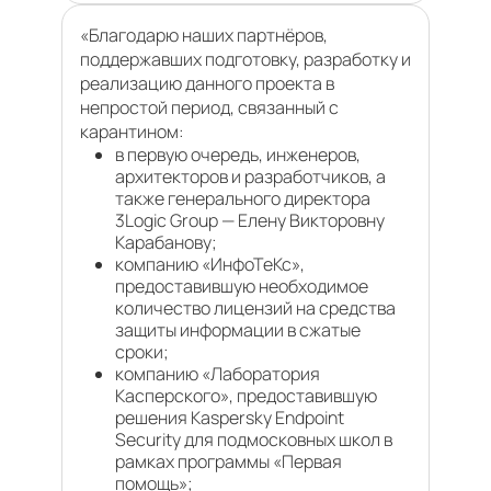
«Благодарю наших партнёров,
поддержавших подготовку, разработку и
реализацию данного проекта в
непростой период, связанный с
карантином:
в первую очередь, инженеров,
архитекторов и разработчиков, а
также генерального директора
3Logic Group — Елену Викторовну
Карабанову;
компанию «ИнфоТеКс»,
предоставившую необходимое
количество лицензий на средства
защиты информации в сжатые
сроки;
компанию «Лаборатория
Касперского», предоставившую
решения Kaspersky Endpoint
Security для подмосковных школ в
рамках программы «Первая
помощь»;