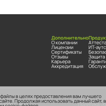
Дополнительно
Продук
О компании
Аттест
Лицензии
ИТ-аут
Сертификаты
Безопа
Отзывы
Защита
Карьера
Гарант
Аккредитация
Обслуж
-файлы в целях предоставления вам лучшего
сайте. Продолжая использовать данный сайт, 
а запрещено.
Политика о
и cookie-файлов.