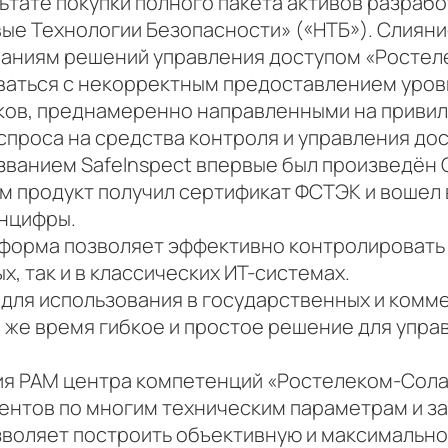
ультате покупки полного пакета активов разра
е Технологии Безопасности» («НТБ»). Слияние
аниям решений управления доступом «Ростел
ваться с некорректным предоставлением уровн
ков, преднамеренно направленными на привил
проса на средства контроля и управления до
названием SafeInspect впервые был произведён
тем продукт получил сертификат ФСТЭК и вошел
нцифры.
форма позволяет эффективно контролировать
ых, так и в классических ИТ-системах.
н для использования в государственных и комм
о же время гибкое и простое решение для упра
ия PAM центра компетенций «Ростелеком-Солар
ентов по многим техническим параметрам и з
озволяет построить объективную и максимальн