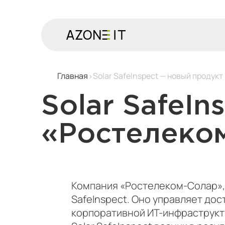
Главная
Solar SafeInspect — новый продук
Solar SafeI
«Ростелеко
Компания «Ростелеком-Солар», 
SafeInspect. Оно управляет до
корпоративной ИТ-инфраструкт