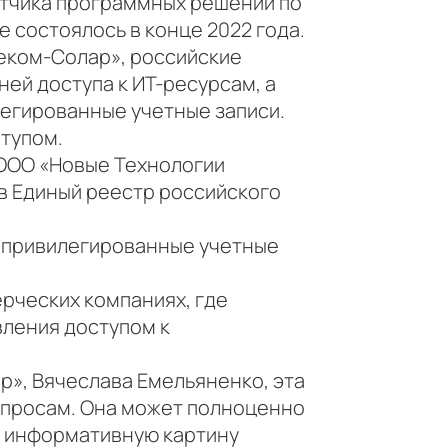
ботчика программных решений по
 состоялось в конце 2022 года.
еком-Солар», российские
ей доступа к ИТ-ресурсам, а
егированные учетные записи.
ступом.
 ООО «Новые Технологии
 в Единый реестр российского
 привилегированные учетные
ерческих компаниях, где
вления доступом к
», Вячеслава Емельяненко, эта
апросам. Она может полноценно
о информативную картину