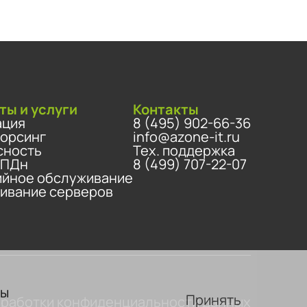
ты и услуги
Контакты
ация
8 (495) 902-66-36
сорсинг
info@azone-it.ru
сность
Тех. поддержка
 ПДн
8 (499) 707-22-07
ийное обслуживание
ивание серверов
вы
Принять
бработки конфиденциальности данных