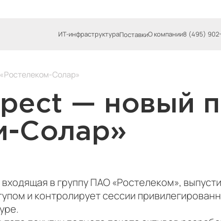
ИТ-инфраструктура
О компании
8 (495) 902
Поставки
т «Ростелеком-Солар»
nspect — новый 
м-Солар»
входящая в группу ПАО «Ростелеком», выпуст
ступом и контролирует сессии привилегирован
уре.