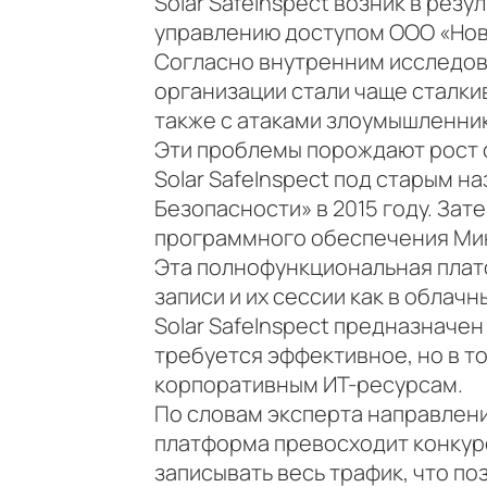
Solar SafeInspect возник в рез
управлению доступом ООО «Новы
Согласно внутренним исследов
организации стали чаще сталки
также с атаками злоумышленни
Эти проблемы порождают рост с
Solar SafeInspect под старым 
Безопасности» в 2015 году. За
программного обеспечения Ми
Эта полнофункциональная плат
записи и их сессии как в облачн
Solar SafeInspect предназначе
требуется эффективное, но в т
корпоративным ИТ-ресурсам.
По словам эксперта направлен
платформа превосходит конкур
записывать весь трафик, что п