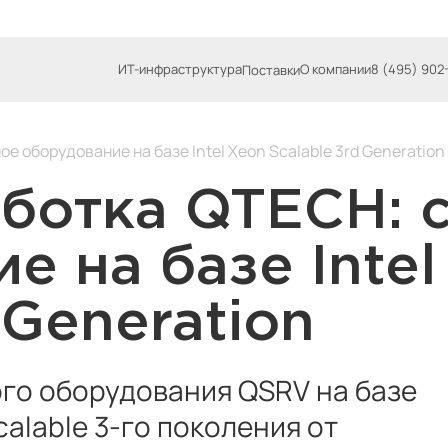
ИТ-инфраструктура
О компании
8 (495) 902
Поставки
 оборудование на базе Intel Xeon Scalable 3rd Generation
аботка QTECH: 
е на базе Intel
 Generation
го оборудования QSRV на базе
calable 3-го поколения от