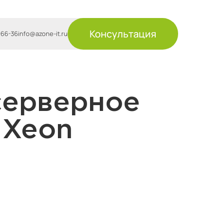
Консультация
-66-36
info@azone-it.ru
серверное
 Xeon