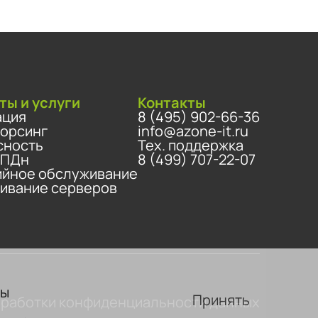
ты и услуги
Контакты
ация
8 (495) 902-66-36
сорсинг
info@azone-it.ru
сность
Тех. поддержка
 ПДн
8 (499) 707-22-07
ийное обслуживание
ивание серверов
вы
Принять
бработки конфиденциальности данных