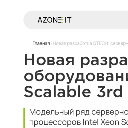
Главная
Новая разработка QTECH: серверное
Новая разр
оборудовани
Scalable 3rd
Модельный ряд серверно
процессоров Intel Xeon S