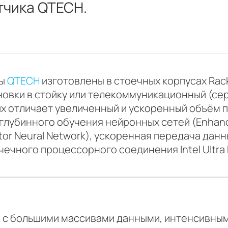
тчика QTECH.
ры
QTECH
изготовлены в стоечных корпусах Ra
новки в стойку или телекоммуникационный (се
х отличает увеличенный и ускоренный объём п
 глубинного обучения нейронных сетей (Enhanc
ctor Neural Network), ускоренная передача да
чечного процессорного соединения Intel Ultra P
 с большими массивами данными, интенсивным