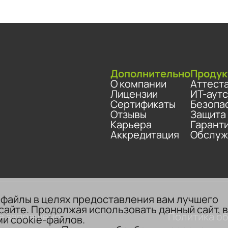
Дополнительно
Продук
О компании
Аттест
Лицензии
ИТ-аут
Сертификаты
Безопа
Отзывы
Защита
Карьера
Гарант
Аккредитация
Обслуж
-файлы в целях предоставления вам лучшего
сайте. Продолжая использовать данный сайт, 
а запрещено.
Политика о
и cookie-файлов.