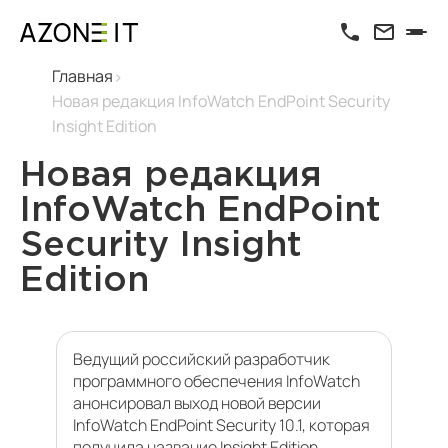
Главная
Новая редакция InfoWatch EndPoint Security
Insight Edition
Новая редакция
InfoWatch EndPoint
Security Insight
Edition
Ведущий российский разработчик
программного обеспечения InfoWatch
анонсировал выход новой версии
InfoWatch EndPoint Security 10.1, которая
получила название Insight Edition.