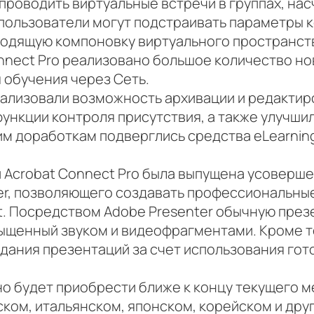
проводить виртуальные встречи в группах, на
 пользователи могут подстраивать параметры
одящую компоновку виртуального пространства
nnect Pro реализовано большое количество но
 обучения через Сеть.
еализовали возможность архивации и редакти
ункции контроля присутствия, а также улучши
им доработкам подверглись средства eLearnin
 Acrobat Connect Pro была выпущена усоверш
er, позволяющего создавать профессиональны
t. Посредством Adobe Presenter обычную пре
ыщенный звуком и видеофрагментами. Кроме т
здания презентаций за счет использования гот
но будет приобрести ближе к концу текущего м
ком, итальянском, японском, корейском и друг