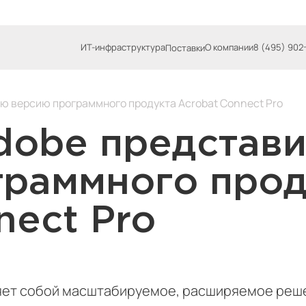
ИТ-инфраструктура
О компании
8 (495) 902
Поставки
ю версию программного продукта Acrobat Connect Pro
dobe представ
граммного прод
nect Pro
ляет собой масштабируемое, расширяемое реше