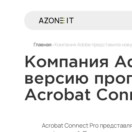
Главная
Компания Adobe представила нову
Компания A
версию про
Acrobat Con
Acrobat Connect Pro представ