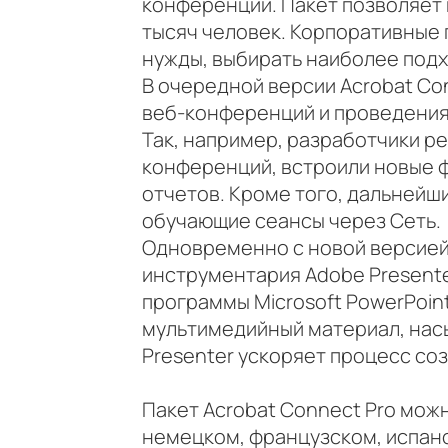
конференций. Пакет позволяет 
тысяч человек. Корпоративные
нужды, выбирать наиболее подх
В очередной версии Acrobat Co
веб-конференций и проведения
Так, например, разработчики р
конференций, встроили новые ф
отчетов. Кроме того, дальнейш
обучающие сеансы через Сеть.
Одновременно с новой версией
инструментария Adobe Present
программы Microsoft PowerPoin
мультимедийный материал, нас
Presenter ускоряет процесс со
Пакет Acrobat Connect Pro мож
немецком, французском, испанс