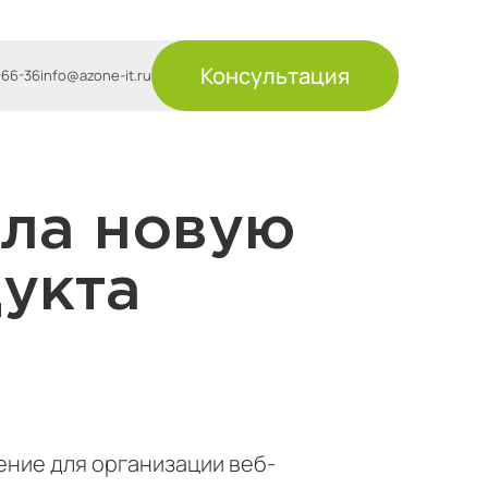
Консультация
-66-36
info@azone-it.ru
ила новую
укта
ние для организации веб-