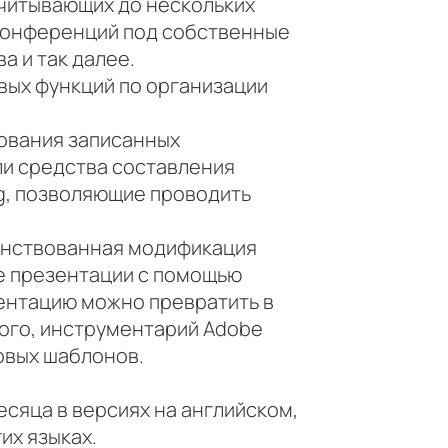
считывающих до нескольких
 конференций под собственные
 и так далее.
вых функций по организации
рования записанных
ли средства составления
g, позволяющие проводить
енствованная модификация
е презентации с помощью
зентацию можно превратить в
ого, инструментарий Adobe
овых шаблонов.
есяца в версиях на английском,
их языках.