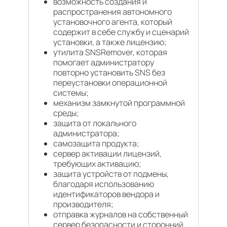
возможность создания и
распространения автономного
установочного агента, который
содержит в себе службу и сценарий
установки, а также лицензию;
утилита SNSRemover, которая
помогает администратору
повторно установить SNS без
переустановки операционной
системы;
механизм замкнутой программной
среды;
защита от локального
администратора;
самозащита продукта;
сервер активации лицензий,
требующих активацию;
защита устройств от подмены,
благодаря использованию
идентификаторов вендора и
производителя;
отправка журналов на собственный
сервер безопасности и сторонний