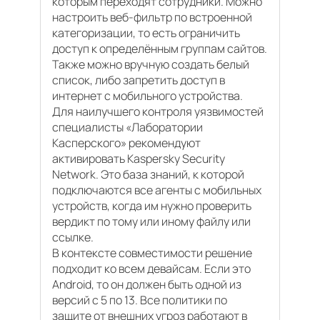
которым переходят сотрудники. Можно
настроить веб-фильтр по встроенной
категоризации, то есть ограничить
доступ к определённым группам сайтов.
Также можно вручную создать белый
список, либо запретить доступ в
интернет с мобильного устройства.
Для наилучшего контроля уязвимостей
специалисты «Лаборатории
Касперского» рекомендуют
активировать Kaspersky Security
Network. Это база знаний, к которой
подключаются все агенты с мобильных
устройств, когда им нужно проверить
вердикт по тому или иному файлу или
ссылке.
В контексте совместимости решение
подходит ко всем девайсам. Если это
Android, то он должен быть одной из
версий с 5 по 13. Все политики по
защите от внешних угроз работают в