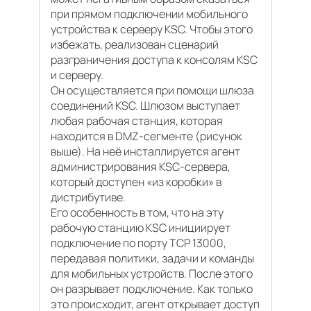
при прямом подключении мобильного
устройства к серверу KSC. Чтобы этого
избежать, реализован сценарий
разграничения доступа к консолям KSC
и серверу.
Он осуществляется при помощи шлюза
соединений KSC. Шлюзом выступает
любая рабочая станция, которая
находится в DMZ-сегменте (рисунок
выше). На неё инсталлируется агент
администрирования KSC-сервера,
который доступен «из коробки» в
дистрибутиве.
Его особенность в том, что на эту
рабочую станцию KSC инициирует
подключение по порту TCP 13000,
передавая политики, задачи и команды
для мобильных устройств. После этого
он разрывает подключение. Как только
это происходит, агент открывает доступ