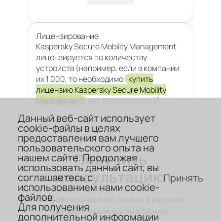
Лицензирование
Kaspersky Secure Mobility Management
лицензируется по количеству
устройств (например, если в компании
их 1 000, то необходимо
купить
лицензию Kaspersky Secure Mobility
Management
на 1 000 устройств).
Данный веб-сайт использует
cookie-файлы в целях
предоставления вам лучшего
пользовательского опыта на
нашем сайте. Продолжая
Получить
использовать данный сайт, вы
соглашаетесь с
Принять
консультацию
использованием нами cookie-
файлов.
Отправьте описание задачи, в решении
Для получения
которой нуждается ваш бизнес.
дополнительной информации