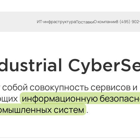
ИТ-инфраструктура
О компании
8 (495) 902
Поставки
dustrial CyberSe
 собой совокупность сервисов и
ающих
информационную безопасн
омышленных систем
.