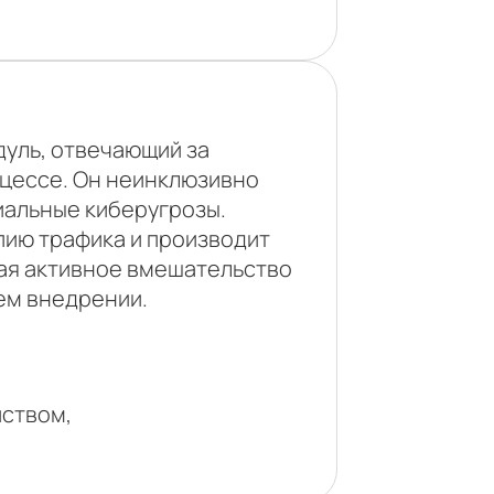
дуль, отвечающий за
оцессе. Он неинклюзивно
иальные киберугрозы.
пию трафика и производит
чая активное вмешательство
оем внедрении.
ством,