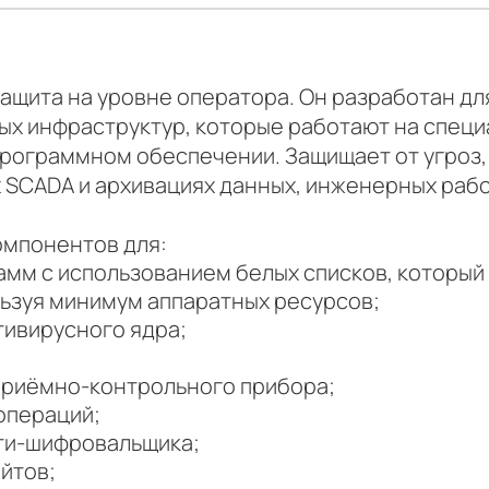
ащита на уровне оператора. Он разработан д
х инфраструктур, которые работают на спец
рограммном обеспечении. Защищает от угроз,
х SCADA и архивациях данных, инженерных рабо
компонентов для:
амм с использованием белых списков, который
ьзуя минимум аппаратных ресурсов;
тивирусного ядра;
приёмно-контрольного прибора;
операций;
ти-шифровальщика;
йтов;