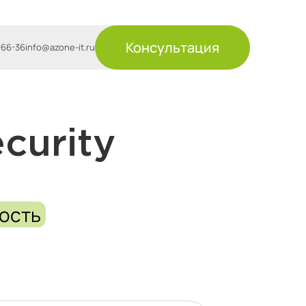
Консультация
-66-36
info@azone-it.ru
curity
ость