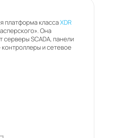
ная платформа класса
XDR
Касперского». Она
т серверы SCADA, панели
 контроллеры и сетевое