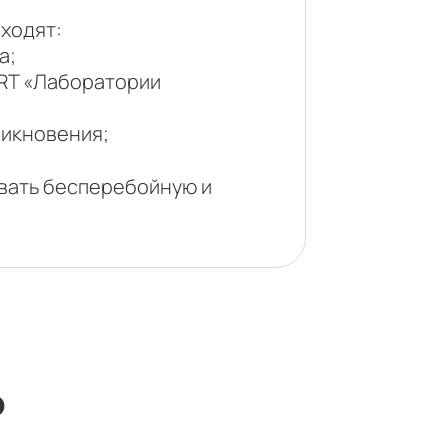
входят:
а;
ERT «Лаборатории
никновения;
овать бесперебойную и
ю