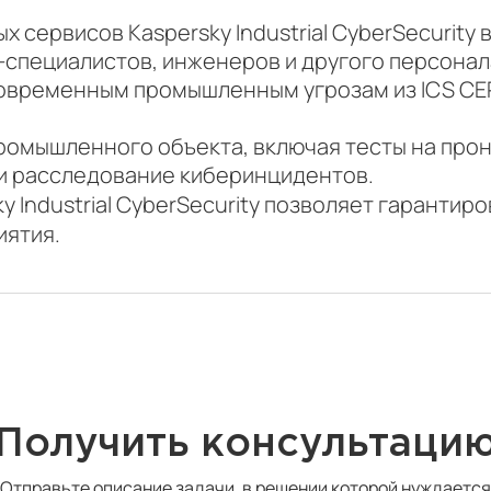
 сервисов Kaspersky Industrial CyberSecurity 
специалистов, инженеров и другого персонал
 современным промышленным угрозам из ICS C
ромышленного объекта, включая тесты на про
 и расследование киберинцидентов.
 Industrial CyberSecurity позволяет гарантир
иятия.
Получить консультаци
Отправьте описание задачи, в решении которой нуждается