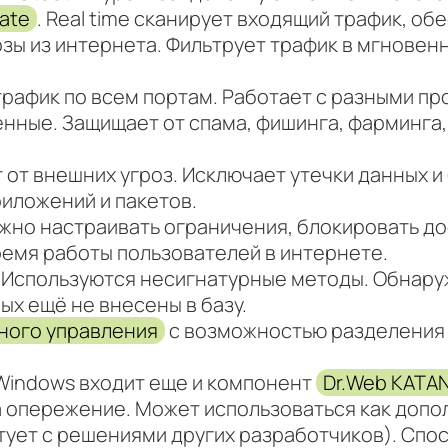
ate
. Real time сканирует входящий трафик, о
озы из интернета. Фильтрует трафик в мгнове
трафик по всем портам. Работает с разными п
нные. Защищает от спама, фишинга, фарминга,
т от внешних угроз. Исключает утечки данных 
риложений и пакетов.
ожно настраивать ограничения, блокировать дос
ремя работы пользователей в интернете.
. Используются несигнатурные методы. Обнару
ых ещё не внесены в базу.
ного управления
с возможностью разделения 
 Windows входит еще и компонент
Dr.Web KATA
а опережение. Может использоваться как допо
тует с решениями других разработчиков). Спо