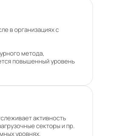
ле в организациях с
турного метода,
ается повышенный уровень
тслеживает активность
агрузочные секторы и пр.
емных уровнях.