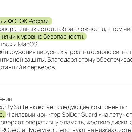
 и ФСТЭК России.
рпоративных сетей любой сложности, в том чис
иями к уровню безопасности.
inux и MacOS.
обнаружения вирусных угроз: на основе сигна
ентивной защиты. Благодаря этому обеспечив
станций и серверов.
ения
curity Suite включает следующие компоненты:
с.
Файловый монитор SpIDer Guard «на лету» о
оверяет оперативную память, жесткие диски, з
ROtect и Hypervisor действуют на низких сист