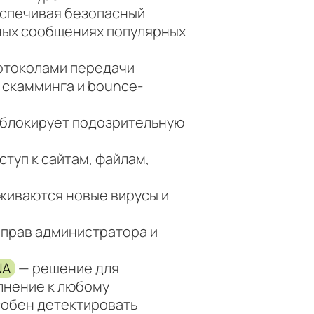
беспечивая безопасный
нных сообщениях популярных
ротоколами передачи
 скамминга и bounce-
и блокирует подозрительную
туп к сайтам, файлам,
живаются новые вирусы и
прав администратора и
NA
— решение для
лнение к любому
собен детектировать