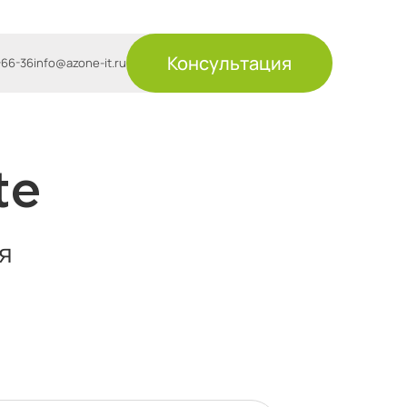
Консультация
-66-36
info@azone-it.ru
te
я