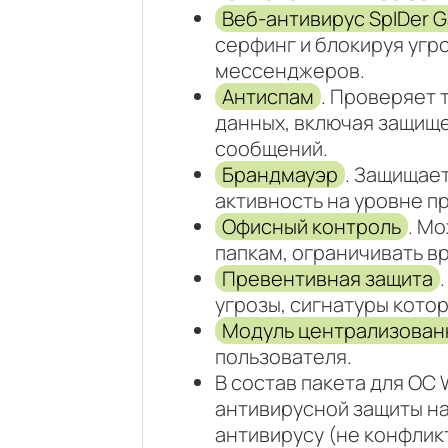
Веб-антивирус SpIDer G
серфинг и блокируя угр
мессенджеров.
Антиспам
. Проверяет 
данных, включая защище
сообщений.
Брандмауэр
. Защищае
активность на уровне п
Офисный контроль
. М
папкам, ограничивать в
Превентивная защита
угрозы, сигнатуры котор
Модуль централизован
пользователя.
В состав пакета для ОС
антивирусной защиты н
антивирусу (не конфлик