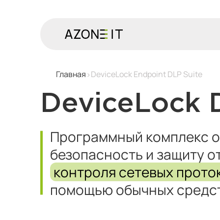
Главная
DeviceLock Endpoint DLP Suite
DeviceLock 
Программный комплекс 
безопасность и защиту от
контроля сетевых прото
помощью обычных средст