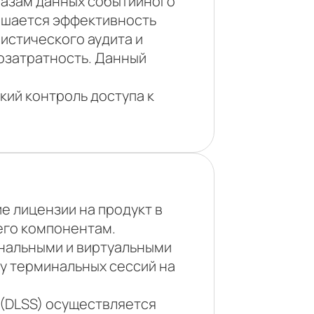
 базам данных событийного
ышается эффективность
истического аудита и
озатратность. Данный
ий контроль доступа к
 лицензии на продукт в
его компонентам.
инальными и виртуальными
у терминальных сессий на
 (DLSS) осуществляется