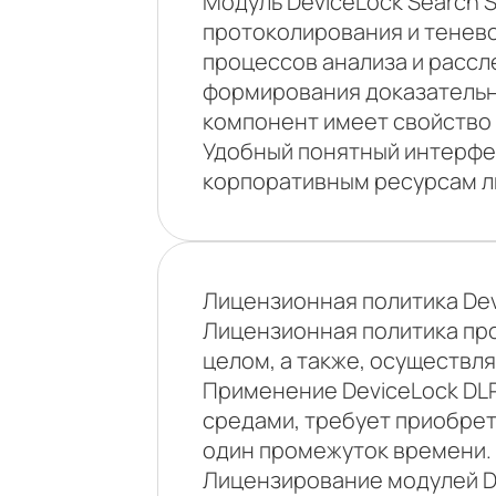
Модуль DeviceLock Search 
протоколирования и тенев
процессов анализа и рассл
формирования доказательно
компонент имеет свойство
Удобный понятный интерфе
корпоративным ресурсам л
Лицензионная политика Dev
Лицензионная политика пр
целом, а также, осуществл
Применение DeviceLock DLP
средами, требует приобрет
один промежуток времени.
Лицензирование модулей Dev