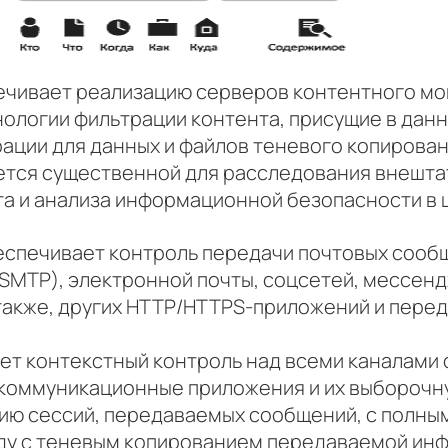
ечивает реализацию серверов контентного мо
ологии фильтрации контента, присущие в дан
ации для данных и файлов теневого копировани
ется существенной для расследования внешта
а и анализа информационной безопасности в 
еспечивает контроль передачи почтовых сооб
MTP), электронной почты, соцсетей, мессендж
а также, других HTTP/HTTPS-приложений и пере
т контекстный контроль над всеми каналами 
 коммуникационные приложения и их выборочн
ию сессий, передаваемых сообщений, с полны
яду с теневым копированием передаваемой ин