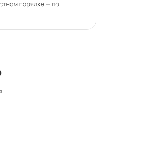
астном порядке — по
ю
я