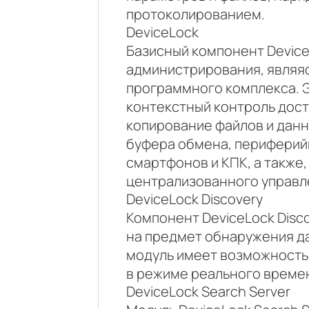
протоколированием.
DeviceLock
Базисный компонент Device
администрирования, являяс
программного комплекса. 
контекстный контроль дост
копирование файлов и дан
буфера обмена, периферийн
смартфонов и КПК, а также,
централизованного управл
DeviceLock Discovery
Компонент DeviceLock Disc
на предмет обнаружения д
модуль имеет возможность
в режиме реального време
DeviceLock Search Server