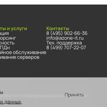
ты и услуги
Контакты
ация
8 (495) 902-66-36
сорсинг
info@azone-it.ru
сность
Тех. поддержка
 ПДн
8 (499) 707-22-07
ийное обслуживание
ивание серверов
вы
Принять
бработки конфиденциальности данных
ых данных
.