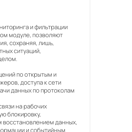
ниторинга и фильтрации
ном модуле, позволяют
я, сохраняя, лишь,
тных ситуаций,
целом.
щений по открытым и
еров, доступа к сети
дачи данных по протоколам
связи на рабочих
ую блокировку,
м восстановлением данных,
формации и событийным