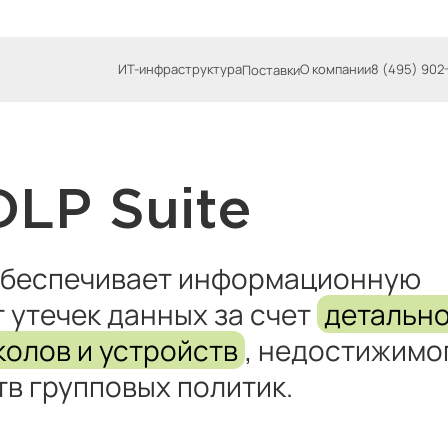
ИТ-инфраструктура
О компании
8 (495) 902
Поставки
DLP Suite
обеспечивает информационную
 утечек данных за счет
детальн
колов и устройств
, недостижимо
в групповых политик.