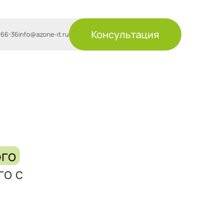
Консультация
-66-36
info@azone-it.ru
ого
го с