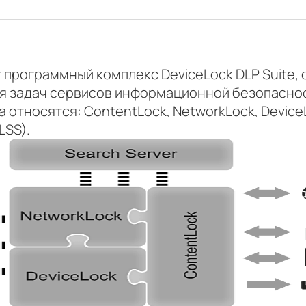
т программный комплекс DeviceLock DLP Suite,
я задач сервисов информационной безопасност
относятся: ContentLock, NetworkLock, DeviceLo
LSS).