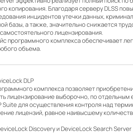
Server эффективно реализует полный поиск по
ого копирования. Благодаря серверу DLSS пов
едования инцидентов утечки данных, криминал
й базы, а также, значительно снижается труд
 самостоятельного лицензирования.
йс программного комплекса обеспечивает легк
юбого объема.
iceLock DLP
ограммного комплекса позволяет приобретение
ять лицензирование выборочно, по отдельным 
 Suite для осуществления контроля над терм
ение лицензий, равное наивысшему количеств
iceLock Discovery и DeviceLock Search Server