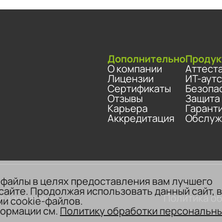
Дополнительно
Продук
О компании
Аттест
Лицензии
ИТ-аут
Сертификаты
Безопа
Отзывы
Защита
Карьера
Гарант
Аккредитация
Обслуж
-файлы в целях предоставления вам лучшего
сайте. Продолжая использовать данный сайт, 
а запрещено.
Политика о
и cookie-файлов.
ормации см.
Политику обработки персональн