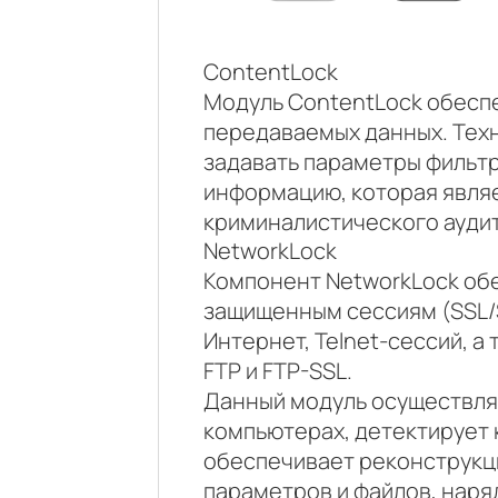
ContentLock
Модуль ContentLock обесп
передаваемых данных. Техн
задавать параметры фильтр
информацию, которая явля
криминалистического аудит
NetworkLock
Компонент NetworkLock об
защищенным сессиям (SSL/S
Интернет, Telnet-сессий, 
FTP и FTP-SSL.
Данный модуль осуществляе
компьютерах, детектирует
обеспечивает реконструкц
параметров и файлов, нар