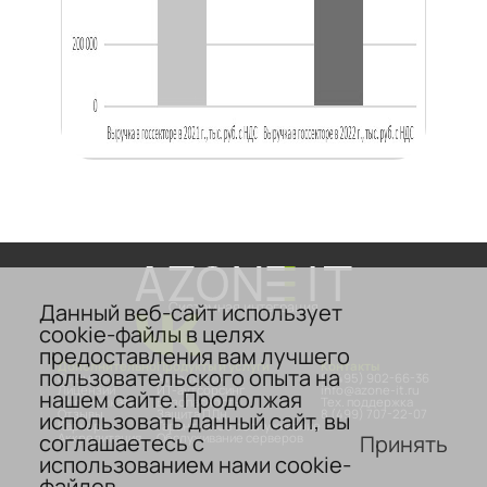
Данный веб-сайт использует
Системная интеграция
cookie-файлы в целях
предоставления вам лучшего
Дополнительно
Продукты и услуги
Контакты
пользовательского опыта на
О компании
Аттестация
8 (495) 902-66-36
Лицензии
ИТ-аутсорсинг
info@azone-it.ru
нашем сайте. Продолжая
Сертификаты
Безопасность
Тех. поддержка
Отзывы
Защита ПДн
8 (499) 707-22-07
использовать данный сайт, вы
Карьера
Гарантийное обслуживание
соглашаетесь с
Принять
Аккредитация
Обслуживание серверов
использованием нами cookie-
файлов.