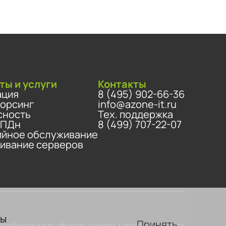
ты и услуги
Контакты
ация
8 (495) 902-66-36
сорсинг
info@azone-it.ru
сность
Тех. поддержка
 ПДн
8 (499) 707-22-07
ийное обслуживание
ивание серверов
вы
Принять
бработки конфиденциальности данных