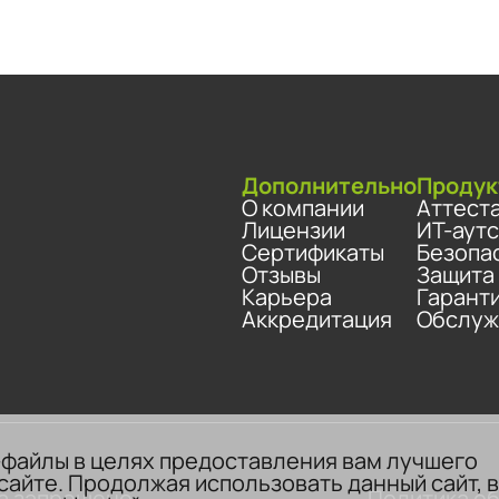
Дополнительно
Продук
О компании
Аттест
Лицензии
ИТ-аут
Сертификаты
Безопа
Отзывы
Защита
Карьера
Гарант
Аккредитация
Обслуж
-файлы в целях предоставления вам лучшего
сайте. Продолжая использовать данный сайт, 
а запрещено.
Политика о