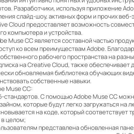
вании интуитивно понятных и удобных инстру
ов. Разработчики, используя приложение Adob
ления слайд-шоу, активных форм и прочих веб
tive Cloud предоставляет возможность совмес
ого компьютера и устройства.
 Muse CC является составной частью продукта
оступ ко всем преимуществам Adobe. Благодар
обственного рабочего пространства на разны
писка на Creative Cloud, также обеспечивает 
ически обновляемая библиотека обучающих ви
нствовать собственные навыки.
e Muse CC:
-стандартов. С помощью Adobe Muse CC можн
зайном, которые будут легко загружаться на л
новывается на коде, который соответствует 
 в целом;
ользователям представлена обновленная пане