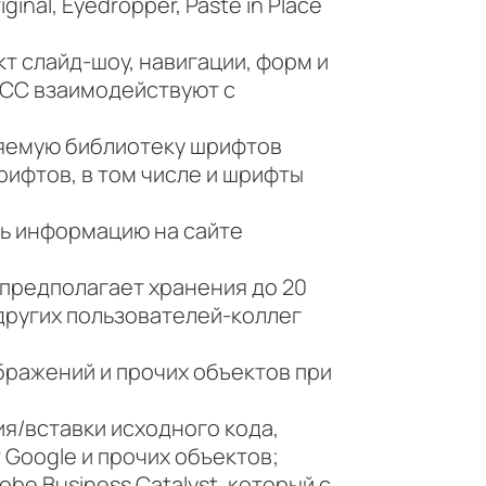
nal, Eyedropper, Paste in Place
 слайд-шоу, навигации, форм и
 CC взаимодействуют с
ляемую библиотеку шрифтов
рифтов, в том числе и шрифты
ть информацию на сайте
 предполагает хранения до 20
 других пользователей-коллег
ражений и прочих объектов при
я/вставки исходного кода,
 Google и прочих объектов;
obe Business Catalyst, который с