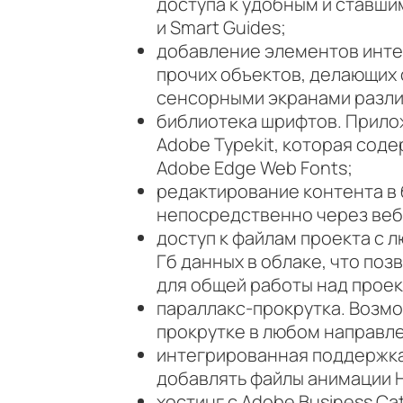
доступа к удобным и ставшими
и Smart Guides;
добавление элементов интер
прочих объектов, делающих
сенсорными экранами разли
библиотека шрифтов. Прило
Adobe Typekit, которая сод
Adobe Edge Web Fonts;
редактирование контента в
непосредственно через веб
доступ к файлам проекта с 
Гб данных в облаке, что по
для общей работы над проек
параллакс-прокрутка. Возм
прокрутке в любом направл
интегрированная поддержка
добавлять файлы анимации H
хостинг с Adobe Business Cat