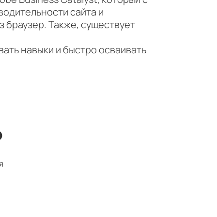
одительности сайта и
 браузер. Также, существует
ать навыки и быстро осваивать
ю
я