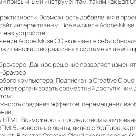
 привычными инструментам, таким как Edit Origi
активности. Возможность добавления в проект
 сайт интерактивным. Все виджеты Adobe Muse
чных устройств;
жение Adobe Muse CC включает в себя обнов
ержит множество различных системных и веб-ш
 браузере. Данное решение позволяет изменя
-браузер;
любого компьютера. Подписка на Creative Cloud
зволяет организовать совместный доступ к ним
том;
ожность создания эффектов, перемещения изоб
ении;
 HTML. Возможность, посредством копировани
TML5, новостные ленты, видео с YouTube, карт
alyst. В состав Creative Cloud входит сервис Ad