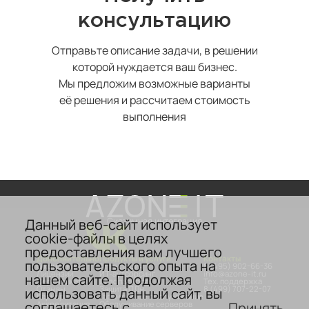
консультацию
Отправьте описание задачи, в решении
которой нуждается ваш бизнес.
Мы предложим возможные варианты
её решения и рассчитаем стоимость
выполнения
Данный веб-сайт использует
Системная интеграция
cookie-файлы в целях
предоставления вам лучшего
Дополнительно
Продукты и услуги
Контакты
пользовательского опыта на
О компании
Аттестация
8 (495) 902-66-36
Лицензии
ИТ-аутсорсинг
info@azone-it.ru
нашем сайте. Продолжая
Сертификаты
Безопасность
Тех. поддержка
Отзывы
Защита ПДн
8 (499) 707-22-07
использовать данный сайт, вы
Карьера
Гарантийное обслуживание
соглашаетесь с
Принять
Аккредитация
Обслуживание серверов