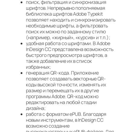
поиск, фильтрация и синхронизация
шрифтов. Непрерывно пополняемая
библиотека шрифтов Adobe Typekit
позволяет находить и синхронизировать
необходимые шрифты, а фильтровать
поиск их можно по заданному стилю
(например, «жирный», «курсив» и т.п.);
удобная работа со шрифтами. В Adobe
InDesign CC представлена возможность
быстрого предпросмотра шрифтов, а
также добавление их в список
избранных;
генерация QR-кода. Приложение
позволяет создавать векторные QR-
коды высокой точности, изменять их
размер и перемещать их в другие
программы Adobe. QR-код можно
редактировать на любой стадии
дизайна;
работа с форматом ePUB. Благодаря
новым инструментам, в InDesign CC
возможно создание
высококачественных ePUB-файлов. Для