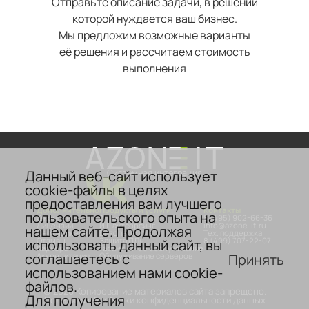
Отправьте описание задачи, в решении
которой нуждается ваш бизнес.
Мы предложим возможные варианты
её решения и рассчитаем стоимость
выполнения
Данный веб-сайт использует
Системная интеграция
cookie-файлы в целях
предоставления вам лучшего
Дополнительно
Продукты и услуги
Контакты
пользовательского опыта на
О компании
Аттестация
8 (495) 902-66-36
Лицензии
ИТ-аутсорсинг
info@azone-it.ru
нашем сайте. Продолжая
Сертификаты
Безопасность
Тех. поддержка
Отзывы
Защита ПДн
8 (499) 707-22-07
использовать данный сайт, вы
Карьера
Гарантийное обслуживание
соглашаетесь с
Принять
Аккредитация
Обслуживание серверов
использованием нами cookie-
файлов.
© 2026 Копирование материалов сайта запрещено.
Для получения
Политика обработки конфиденциальности данных