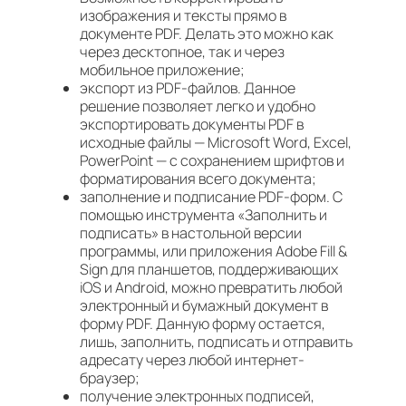
изображения и тексты прямо в
документе PDF. Делать это можно как
через десктопное, так и через
мобильное приложение;
экспорт из PDF-файлов. Данное
решение позволяет легко и удобно
экспортировать документы PDF в
исходные файлы — Microsoft Word, Excel,
PowerPoint — с сохранением шрифтов и
форматирования всего документа;
заполнение и подписание PDF-форм. С
помощью инструмента «Заполнить и
подписать» в настольной версии
программы, или приложения Adobe Fill &
Sign для планшетов, поддерживающих
iOS и Android, можно превратить любой
электронный и бумажный документ в
форму PDF. Данную форму остается,
лишь, заполнить, подписать и отправить
адресату через любой интернет-
браузер;
получение электронных подписей,