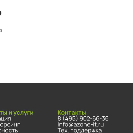
ю
я
ты и услуги
Контакты
ация
8 (495) 902-66-36
сорсинг
info@azone-it.ru
сность
Тех. поддержка