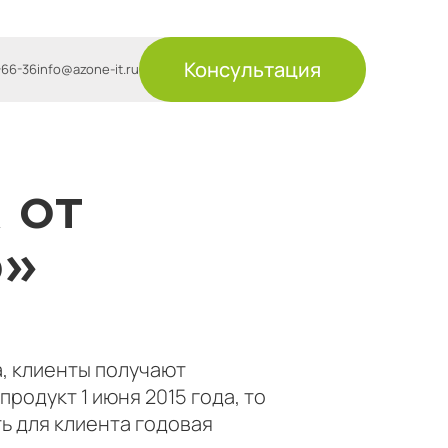
Консультация
-66-36
info@azone-it.ru
 от
о»
, клиенты получают
родукт 1 июня 2015 года, то
ть для клиента годовая