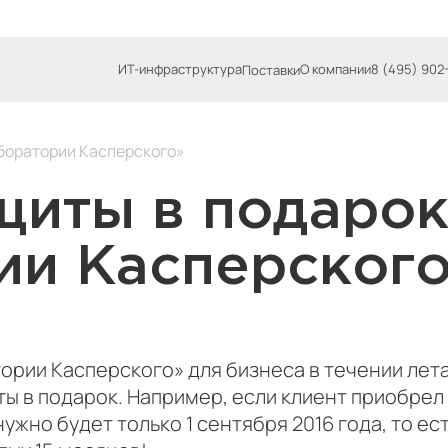
ИТ-инфраструктура
О компании
8 (495) 902
Поставки
аборатории Касперского»
щиты в подарок
ии Касперског
рии Касперского» для бизнеса в течении лета
 в подарок. Например, если клиент приобрел п
жно будет только 1 сентября 2016 года, то ес