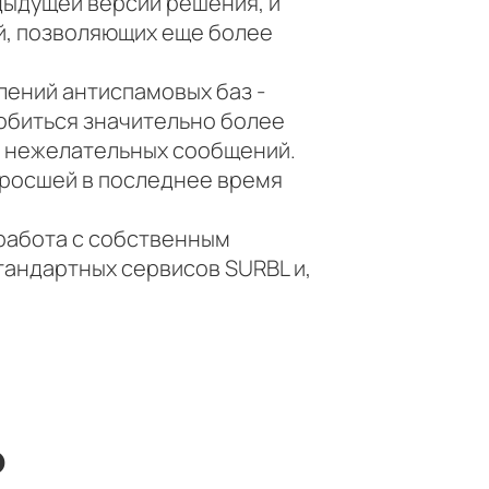
едыдущей версии решения, и
й, позволяющих еще более
лений антиспамовых баз -
добиться значительно более
т нежелательных сообщений.
зросшей в последнее время
 работа с собственным
тандартных сервисов SURBL и,
ю