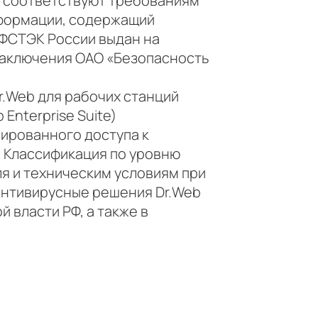
5.0 соответствуют требованиям
нформации, содержащий
 ФСТЭК России выдан на
 заключения ОАО «Безопасность
r.Web для рабочих станций
Enterprise Suite)
ированного доступа к
 Классификация по уровню
я и техническим условиям при
антивирусные решения Dr.Web
 власти РФ, а также в