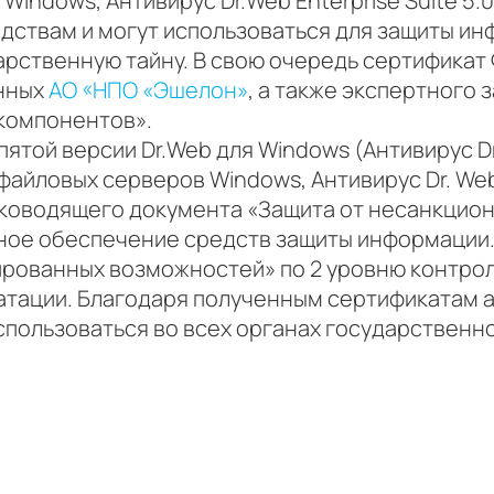
я Windows, Антивирус Dr.Web Enterprise Suite 
едствам и могут использоваться для защиты и
рственную тайну. В свою очередь сертификат
ённых
АО «НПО «Эшелон»
, а также экспертного
компонентов».
пятой версии Dr.Web для Windows (Антивирус D
файловых серверов Windows, Антивирус Dr. Web 
ководящего документа «Защита от несанкцион
мное обеспечение средств защиты информации.
рованных возможностей» по 2 уровню контрол
уатации. Благодаря полученным сертификатам 
спользоваться во всех органах государственной