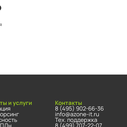
ю
я
ты и услуги
Контакты
ация
8 (495) 902-66-36
сорсинг
info@azone-it.ru
сность
Тех. поддержка
 ПДн
8 (499) 707-22-07