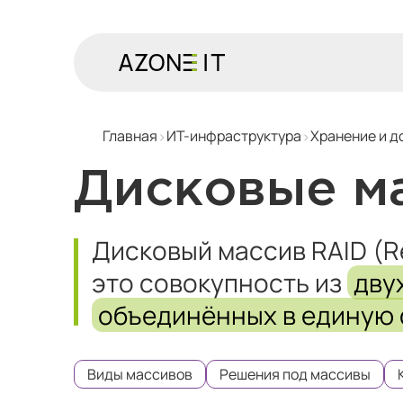
Главная
ИТ-инфраструктура
Хранение и д
Дисковые м
Дисковый массив RAID (Re
это совокупность из
дву
объединённых в единую 
Виды массивов
Решения под массивы