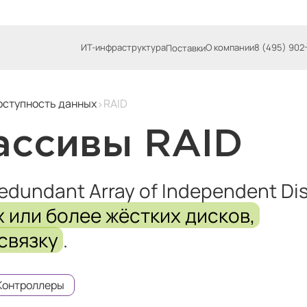
ИТ-инфраструктура
О компании
8 (495) 902
Поставки
оступность данных
RAID
ассивы RAID
dundant Array of Independent Di
х или более жёстких дисков,
связку
.
Контроллеры