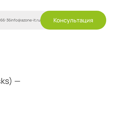
Консультация
-66-36
info@azone-it.ru
sks) —