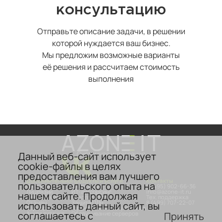
консультацию
Отправьте описание задачи, в решении
которой нуждается ваш бизнес.
Мы предложим возможные варианты
её решения и рассчитаем стоимость
выполнения
Данный веб-сайт использует
Системная интеграция
cookie-файлы в целях
предоставления вам лучшего
Дополнительно
Продукты и услуги
Контакты
пользовательского опыта на
О компании
Аттестация
8 (495) 902-66-36
Лицензии
ИТ-аутсорсинг
info@azone-it.ru
нашем сайте. Продолжая
Сертификаты
Безопасность
Тех. поддержка
Отзывы
Защита ПДн
8 (499) 707-22-07
использовать данный сайт, вы
Карьера
Гарантийное обслуживание
соглашаетесь с
Принять
Аккредитация
Обслуживание серверов