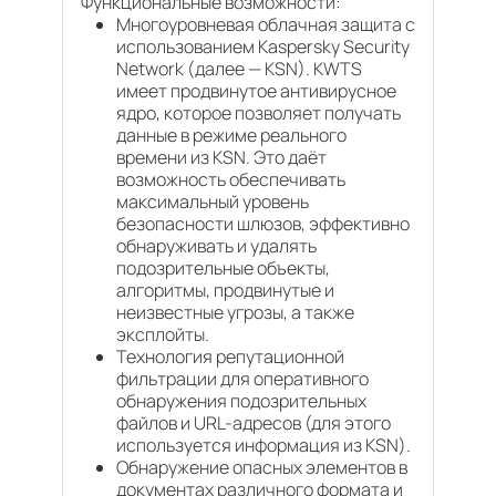
Функциональные возможности:
Многоуровневая облачная защита с
использованием Kaspersky Security
Network (далее — KSN). KWTS
имеет продвинутое антивирусное
ядро, которое позволяет получать
данные в режиме реального
времени из KSN. Это даёт
возможность обеспечивать
максимальный уровень
безопасности шлюзов, эффективно
обнаруживать и удалять
подозрительные объекты,
алгоритмы, продвинутые и
неизвестные угрозы, а также
эксплойты.
Технология репутационной
фильтрации для оперативного
обнаружения подозрительных
файлов и URL-адресов (для этого
используется информация из KSN).
Обнаружение опасных элементов в
документах различного формата и