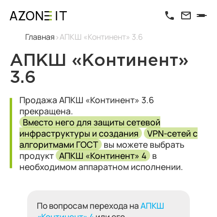
Главная
АПКШ «Континент» 3.6
АПКШ «Континент»
3.6
Продажа АПКШ «Континент» 3.6
прекращена.
Вместо него для защиты сетевой
инфраструктуры и создания
VPN-сетей с
алгоритмами ГОСТ
вы можете выбрать
продукт
АПКШ «Континент» 4
в
необходимом аппаратном исполнении.
По вопросам перехода на
АПКШ
«Континент» 4
или его