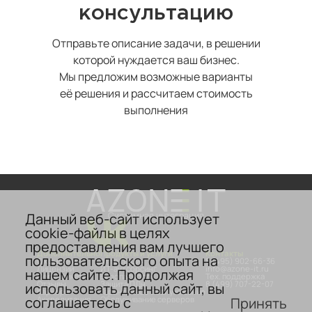
консультацию
Отправьте описание задачи, в решении
которой нуждается ваш бизнес.
Мы предложим возможные варианты
её решения и рассчитаем стоимость
выполнения
Данный веб-сайт использует
Системная интеграция
cookie-файлы в целях
предоставления вам лучшего
Дополнительно
Продукты и услуги
Контакты
пользовательского опыта на
О компании
Аттестация
8 (495) 902-66-36
Лицензии
ИТ-аутсорсинг
info@azone-it.ru
нашем сайте. Продолжая
Сертификаты
Безопасность
Тех. поддержка
Отзывы
Защита ПДн
8 (499) 707-22-07
использовать данный сайт, вы
Карьера
Гарантийное обслуживание
соглашаетесь с
Принять
Аккредитация
Обслуживание серверов