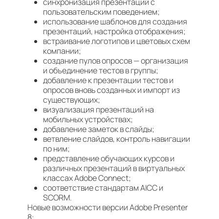
синхронизация презентаций с
пользовательским поведением;
использование шаблонов для создания
презентаций, настройка отображения;
встраивание логотипов и цветовых схем
компании;
создание пулов опросов — организация
и объединение тестов в группы;
добавление к презентации тестов и
опросов вновь созданных и импорт из
существующих;
визуализация презентаций на
мобильных устройствах;
добавление заметок в слайды;
ветвление слайдов, контроль навигации
по ним;
представление обучающих курсов и
различных презентаций в виртуальных
классах Adobe Connect;
соответствие стандартам AICC и
SCORM.
Новые возможности версии Adobe Presenter
8: